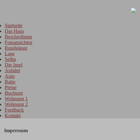
Startseite
Das Haus
Beschreibung
Fotoansichten
Rundgänge
Lage
Sellin
Die Insel
Anfahrt
Auto
Bahn
Preise
Buchung
Wohnung 1
Wohnung 2
Feedback
Kontakt
Impressum