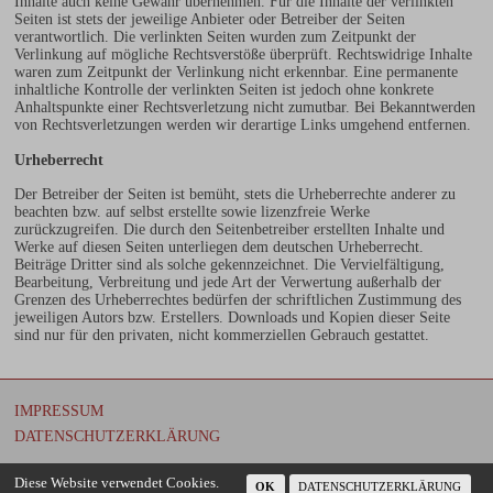
Inhalte auch keine Gewähr übernehmen. Für die Inhalte der verlinkten
Seiten ist stets der jeweilige Anbieter oder Betreiber der Seiten
verantwortlich. Die verlinkten Seiten wurden zum Zeitpunkt der
Verlinkung auf mögliche Rechtsverstöße überprüft. Rechtswidrige Inhalte
waren zum Zeitpunkt der Verlinkung nicht erkennbar. Eine permanente
inhaltliche Kontrolle der verlinkten Seiten ist jedoch ohne konkrete
Anhaltspunkte einer Rechtsverletzung nicht zumutbar. Bei Bekanntwerden
von Rechtsverletzungen werden wir derartige Links umgehend entfernen.
Urheberrecht
Der Betreiber der Seiten ist bemüht, stets die Urheberrechte anderer zu
beachten bzw. auf selbst erstellte sowie lizenzfreie Werke
zurückzugreifen. Die durch den Seitenbetreiber erstellten Inhalte und
Werke auf diesen Seiten unterliegen dem deutschen Urheberrecht.
Beiträge Dritter sind als solche gekennzeichnet. Die Vervielfältigung,
Bearbeitung, Verbreitung und jede Art der Verwertung außerhalb der
Grenzen des Urheberrechtes bedürfen der schriftlichen Zustimmung des
jeweiligen Autors bzw. Erstellers. Downloads und Kopien dieser Seite
sind nur für den privaten, nicht kommerziellen Gebrauch gestattet.
IMPRESSUM
DATENSCHUTZERKLÄRUNG
© 2013 Ferienhaus Sonnensteg 23
Diese Website verwendet Cookies.
OK
DATENSCHUTZERKLÄRUNG